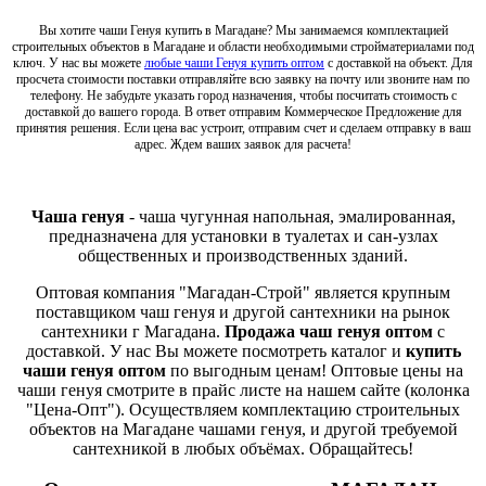
Вы хотите чаши Генуя купить в Магадане? Мы занимаемся комплектацией
строительных объектов в Магадане и области необходимыми стройматериалами под
ключ. У нас вы можете
любые чаши Генуя купить оптом
с доставкой на объект. Для
просчета стоимости поставки отправляйте всю заявку на почту или звоните нам по
телефону. Не забудьте указать город назначения, чтобы посчитать стоимость с
доставкой до вашего города. В ответ отправим Коммерческое Предложение для
принятия решения. Если цена вас устроит, отправим счет и сделаем отправку в ваш
адрес. Ждем ваших заявок для расчета!
Чаша генуя
- чаша чугунная напольная, эмалированная,
предназначена для установки в туалетах и сан-узлах
общественных и производственных зданий.
Оптовая компания "Магадан-Строй" является крупным
поставщиком чаш генуя и другой сантехники на рынок
сантехники г Магадана.
Продажа чаш генуя оптом
с
доставкой. У нас Вы можете посмотреть каталог и
купить
чаши генуя оптом
по выгодным ценам! Оптовые цены на
чаши генуя смотрите в прайс листе на нашем сайте (колонка
"Цена-Опт"). Осуществляем комплектацию строительных
объектов на Магадане чашами генуя, и другой требуемой
сантехникой в любых объёмах. Обращайтесь!