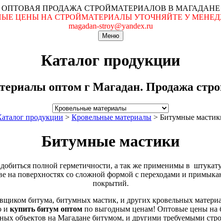
ОПТОВАЯ ПРОДАЖА СТРОЙМАТЕРИАЛОВ В МАГАДАНЕ
ЬНЫЕ ЦЕНЫ НА СТРОЙМАТЕРИАЛЫ УТОЧНЯЙТЕ У МЕНЕДЖ
magadan-stroy@yandex.ru
Меню
Каталог продукции
териалы оптом г Магадан. Продажа строй
Каталог продукции
>
Кровельные материалы
>
Битумные мастик
Битумные мастики
 добиться полной герметичности, а так же применимы в штука
тве на поверхностях со сложной формой с переходами и примык
покрытий.
вщиком битума, битумных мастик, и других кровельных материа
о и
купить битум оптом
по выгодным ценам! Оптовые цены на би
ных объектов на Магадане битумом, и другими требуемыми стр