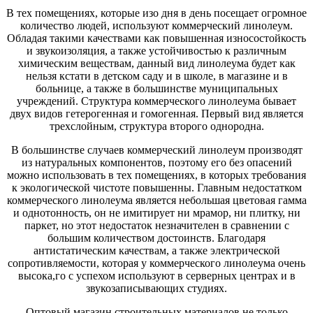
В тех помещениях, которые изо дня в день посещает огромное
количество людей, используют коммерческий линолеум.
Обладая такими качествами как повышенная износостойкость
и звукоизоляция, а также устойчивостью к различным
химическим веществам, данный вид линолеума будет как
нельзя кстати в детском саду и в школе, в магазине и в
больнице, а также в большинстве муниципальных
учреждений. Структура коммерческого линолеума бывает
двух видов гетерогенная и гомогенная. Первый вид является
трехслойным, структура второго однородна.
В большинстве случаев коммерческий линолеум производят
из натуральных компонентов, поэтому его без опасений
можно использовать в тех помещениях, в которых требования
к экологической чистоте повышенны. Главным недостатком
коммерческого линолеума является небольшая цветовая гамма
и однотонность, он не имитирует ни мрамор, ни плитку, ни
паркет, но этот недостаток незначителен в сравнении с
большим количеством достоинств. Благодаря
антистатическим качествам, а также электрической
сопротивляемости, которая у коммерческого линолеума очень
высока,го с успехом используют в серверных центрах и в
звукозаписывающих студиях.
Оптовый магазин строительных материалов не только