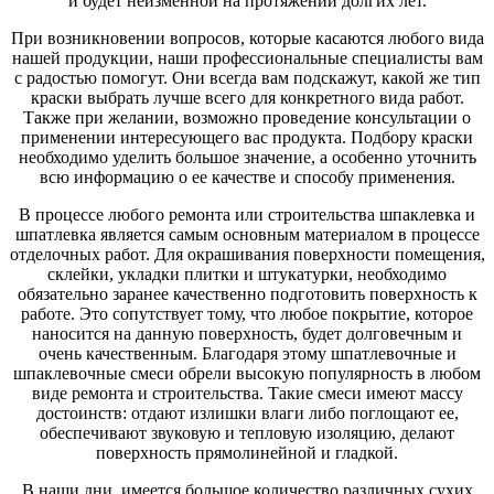
и будет неизменной на протяжении долгих лет.
При возникновении вопросов, которые касаются любого вида
нашей продукции, наши профессиональные специалисты вам
с радостью помогут. Они всегда вам подскажут, какой же тип
краски выбрать лучше всего для конкретного вида работ.
Также при желании, возможно проведение консультации о
применении интересующего вас продукта. Подбору краски
необходимо уделить большое значение, а особенно уточнить
всю информацию о ее качестве и способу применения.
В процессе любого ремонта или строительства шпаклевка и
шпатлевка является самым основным материалом в процессе
отделочных работ. Для окрашивания поверхности помещения,
склейки, укладки плитки и штукатурки, необходимо
обязательно заранее качественно подготовить поверхность к
работе. Это сопутствует тому, что любое покрытие, которое
наносится на данную поверхность, будет долговечным и
очень качественным. Благодаря этому шпатлевочные и
шпаклевочные смеси обрели высокую популярность в любом
виде ремонта и строительства. Такие смеси имеют массу
достоинств: отдают излишки влаги либо поглощают ее,
обеспечивают звуковую и тепловую изоляцию, делают
поверхность прямолинейной и гладкой.
В наши дни, имеется большое количество различных сухих